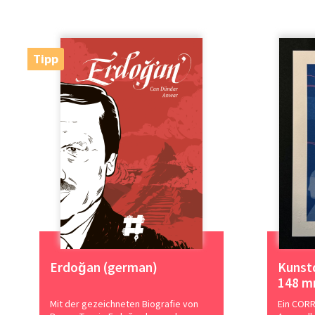
Tipp
Erdoğan (german)
Kunst
148 
Mit der gezeichneten Biografie von
Ein CORR