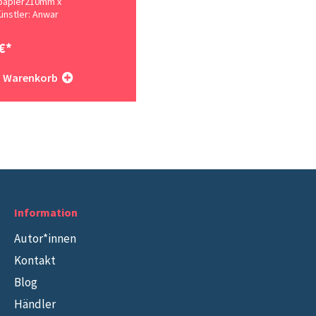
papier210mm x
nstler: Anwar
€*
In den Warenkorb

Information
Autor*innen
Kontakt
Blog
Händler