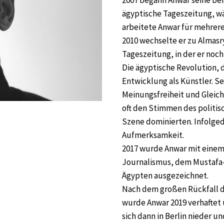
2007 begann Anwar seine beru
ägyptische Tageszeitung, w
arbeitete Anwar für mehrere
2010 wechselte er zu Almas
Tageszeitung, in der er noch
Die ägyptische Revolution, d
Entwicklung als Künstler. Se
Meinungsfreiheit und Gleichh
oft den Stimmen des politisc
Szene dominierten. Infolged
Aufmerksamkeit.
2017 wurde Anwar mit einem
Journalismus, dem Mustafa- u
Ägypten ausgezeichnet.
Nach dem großen Rückfall de
wurde Anwar 2019 verhaftet u
sich dann in Berlin nieder u