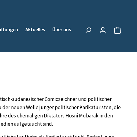
altungen
Aktuelles
Über uns
Warenkor
tisch-sudanesischer Comiczeichner und politischer
u der neuen Welle junger politischer Karikaturisten, die
hre des ehemaligen Diktators Hosni Mubarak in den
 Medien aufgetaucht sind.