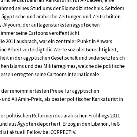
fliche Laufbahn als Karikaturist für Al-Badeel, eine
ährend seines Studiums der Biomedizintechnik. Seitdem
 ägyptische und arabische Zeitungen und Zeitschriften.
ry-Alyoum, der auflagenstärksten ägyptischen
 immer seine Cartoons veröffentlicht.
ie 2011 ausbrach, war ein zentraler Punkt in Anwars
ine Arbeit verteidigt die Werte sozialer Gerechtigkeit,
eit in der ägyptischen Gesellschaft und widersetzte sich
hen Islams und des Militärregimes, welche die politische
essen erregten seine Cartoons internationale
 der renommiertesten Preise für ägyptischen
nd Ali Amin-Preis, als bester politischer Karikaturist in
r politischen Reformen des arabischen Frühlings 2011
nd aus Ägypten deportiert. Er zog in den Libanon, ließ
nd ist aktuell Fellow bei CORRECTIV.