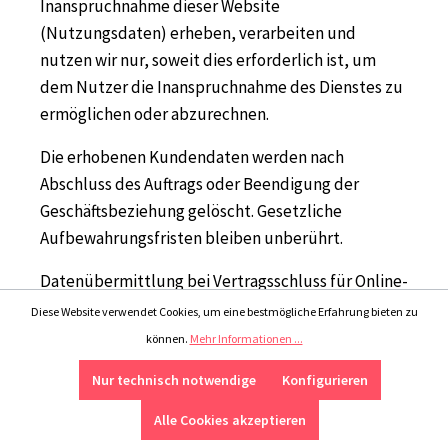
Inanspruchnahme dieser Website
(Nutzungsdaten) erheben, verarbeiten und
nutzen wir nur, soweit dies erforderlich ist, um
dem Nutzer die Inanspruchnahme des Dienstes zu
ermöglichen oder abzurechnen.
Die erhobenen Kundendaten werden nach
Abschluss des Auftrags oder Beendigung der
Geschäftsbeziehung gelöscht. Gesetzliche
Aufbewahrungsfristen bleiben unberührt.
Datenübermittlung bei Vertragsschluss für Online-
Shops, Händler und Warenversand
Diese Website verwendet Cookies, um eine bestmögliche Erfahrung bieten zu
Wir übermitteln personenbezogene Daten an
können.
Mehr Informationen ...
Dritte nur dann, wenn dies im Rahmen der
Nur technisch notwendige
Konfigurieren
Vertragsabwicklung notwendig ist, etwa an die mit
der Lieferung der Ware betrauten Unternehmen
Alle Cookies akzeptieren
oder das mit der Zahlungsabwicklung beauftragte