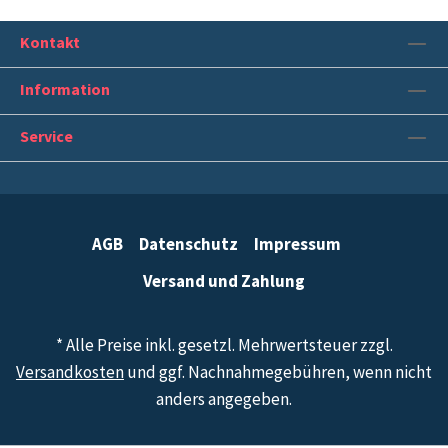
Tipps: Für Journalisten, die ihre Leser mehr
einbinden wollen. Für Nachbarschaftsinitiativen, die
im eigenen Viertel etwas bewegen wollen. Für
Kontakt
NGOs, die tausende Menschen für ein Anliegen
begeistern wollen. Die Möglichkeiten sind
Information
unbegrenzt, wenn wir zusammenarbeiten.
Service
AGB
Datenschutz
Impressum
Versand und Zahlung
* Alle Preise inkl. gesetzl. Mehrwertsteuer zzgl.
Versandkosten
und ggf. Nachnahmegebühren, wenn nicht
anders angegeben.