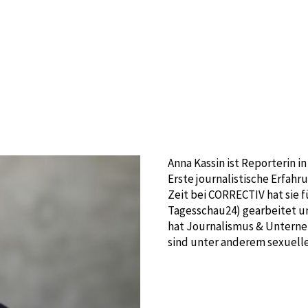
Home
Bücher
Collection
Veranst
Anna Kassin ist Reporterin 
Erste journalistische Erfah
Zeit bei CORRECTIV hat sie 
Tagesschau24) gearbeitet u
hat Journalismus & Unterne
sind unter anderem sexuelle