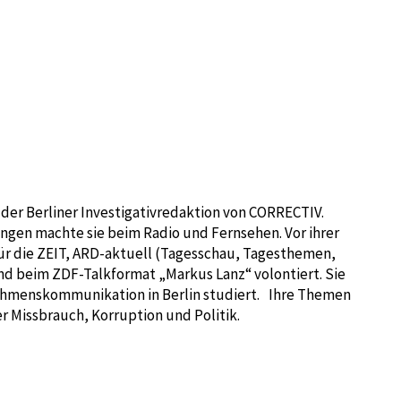
altungen
Aktuelles
Über uns
Warenkor
in der Berliner Investigativredaktion von CORRECTIV.
rungen machte sie beim Radio und Fernsehen. Vor ihrer
für die ZEIT, ARD-aktuell (Tagesschau, Tagesthemen,
nd beim ZDF-Talkformat „Markus Lanz“ volontiert. Sie
hmenskommunikation in Berlin studiert. Ihre Themen
r Missbrauch, Korruption und Politik.