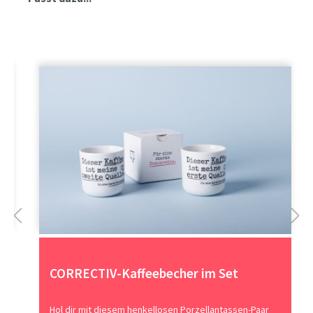
CORRECTIV-Kaffeebecher im Set
Hol dir mit diesem henkellosen Porzellantassen-Paar