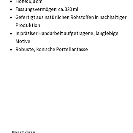
Höhe: 9,8 cm
Fassungsvermögen: ca. 320 ml
Gefertigt aus natürlichen Rohstoffen in nachhaltiger
Produktion
in präziser Handarbeit aufgetragene, langlebige
Motive
Robuste, konische Porzellantasse
Produktgalerie überspringen
Passt dazu...