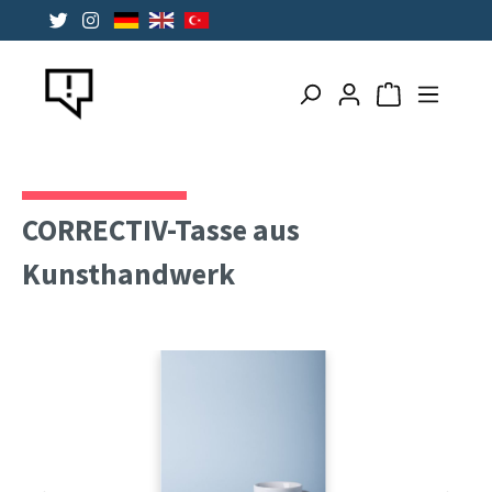
alt springen
Warenkorb ent
CORRECTIV-Tasse aus
Kunsthandwerk
Bildergalerie überspringen