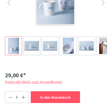
29,00 €*
Preise inkl. MwSt. zzgl. Versandkosten
Produkt Anzahl: Gib den gewünschten Wert ein
In den Warenkorb