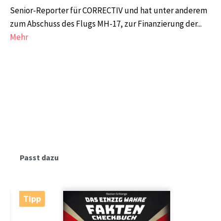
Senior-Reporter für CORRECTIV und hat unter anderem
zum Abschuss des Flugs MH-17, zur Finanzierung der...
Mehr
Produktgalerie überspringen
Passt dazu
Tipp